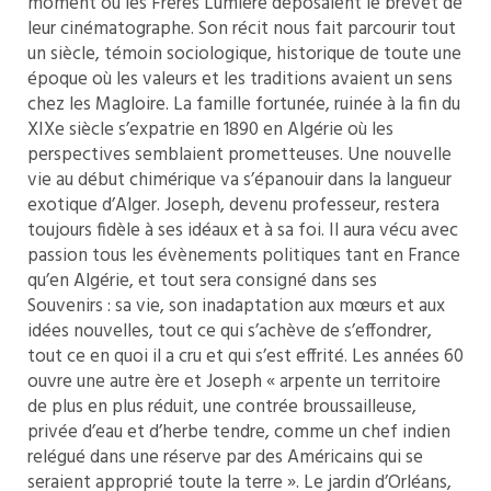
moment où les Frères Lumière déposaient le brevet de
leur cinématographe. Son récit nous fait parcourir tout
un siècle, témoin sociologique, historique de toute une
époque où les valeurs et les traditions avaient un sens
chez les Magloire. La famille fortunée, ruinée à la fin du
XIXe siècle s’expatrie en 1890 en Algérie où les
perspectives semblaient prometteuses. Une nouvelle
vie au début chimérique va s’épanouir dans la langueur
exotique d’Alger. Joseph, devenu professeur, restera
toujours fidèle à ses idéaux et à sa foi. Il aura vécu avec
passion tous les évènements politiques tant en France
qu’en Algérie, et tout sera consigné dans ses
Souvenirs : sa vie, son inadaptation aux mœurs et aux
idées nouvelles, tout ce qui s’achève de s’effondrer,
tout ce en quoi il a cru et qui s’est effrité. Les années 60
ouvre une autre ère et Joseph « arpente un territoire
de plus en plus réduit, une contrée broussailleuse,
privée d’eau et d’herbe tendre, comme un chef indien
relégué dans une réserve par des Américains qui se
seraient approprié toute la terre ». Le jardin d’Orléans,