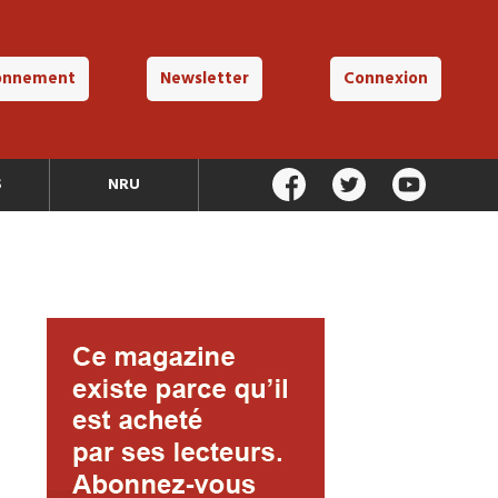
onnement
Newsletter
Connexion
S
NRU