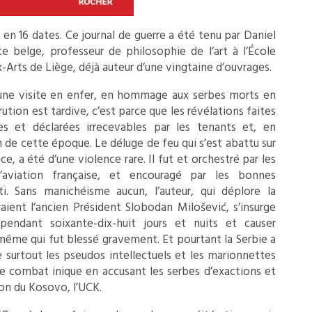
 en 16 dates. Ce journal de guerre a été tenu par Daniel
te belge, professeur de philosophie de l’art à l’École
Arts de Liège, déjà auteur d’une vingtaine d’ouvrages.
 une visite en enfer, en hommage aux serbes morts en
ution est tardive, c’est parce que les révélations faites
es et déclarées irrecevables par les tenants et, en
n de cette époque. Le déluge de feu qui s’est abattu sur
nce, a été d’une violence rare. Il fut et orchestré par les
l’aviation française, et encouragé par les bonnes
. Sans manichéisme aucun, l’auteur, qui déplore la
raient l’ancien Président Slobodan Milošević, s’insurge
ndant soixante-dix-huit jours et nuits et causer
-même qui fut blessé gravement. Et pourtant la Serbie a
e surtout les pseudos intellectuels et les marionnettes
 combat inique en accusant les serbes d’exactions et
ion du Kosovo, l’UCK.