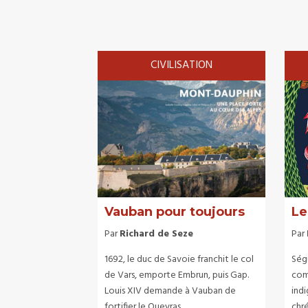
CIVILISATION
Vauban pour toujours
Le
Par
Richard de Seze
Par
1692, le duc de Savoie franchit le col
Ségu
de Vars, emporte Embrun, puis Gap.
com
Louis XIV demande à Vauban de
indi
fortifier le Queyras.
chré