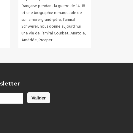
française pendant la guerre de 14-18
et une biographie remarquable de
son arrière-grand-père, l’amiral
Schwerer, nous donne aujourd’hui
une vie de l’amiral Courbet, Anatole,
Amédée, Prosper.
sletter