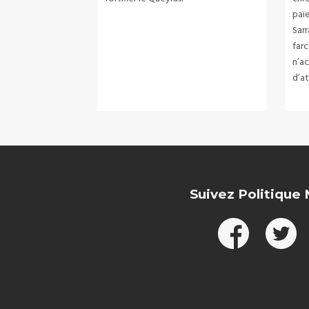
païe
Sarr
farc
n’a
d’a
Suivez Politique