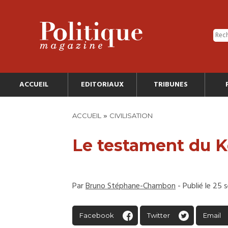
ACCUEIL
EDITORIAUX
TRIBUNES
»
ACCUEIL
CIVILISATION
Le testament du 
Par
Bruno Stéphane-Chambon
- Publié le 25
Facebook
Twitter
Email