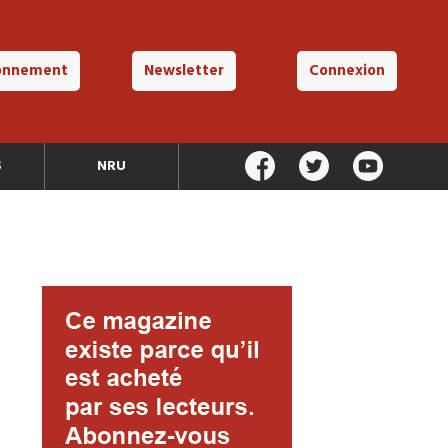
onnement
Newsletter
Connexion
S
NRU