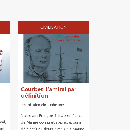
CIVILISATION
Courbet, l’amiral par
définition
Par
Hilaire de Crémiers
Notre ami François Schwerer, écrivain
ami,
de Marine connu et apprécié, qui a
ant
déjà écrit plusieurs livres sur la Marine