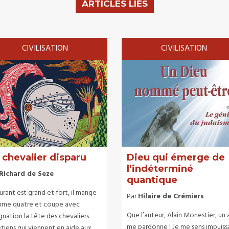
ARTICLES LIÉS
CIVILISATION
CIVILISATION
 chevalier disparu
Dieu qui émerge de
l’indéterminé
Richard de Seze
quantique
rant est grand et fort, il mange
Par
Hilaire de Crémiers
me quatre et coupe avec
Que l’auteur, Alain Monestier, un 
gnation la tête des chevaliers
me pardonne ! Je me sens impuiss
tiens qui viennent en aide aux