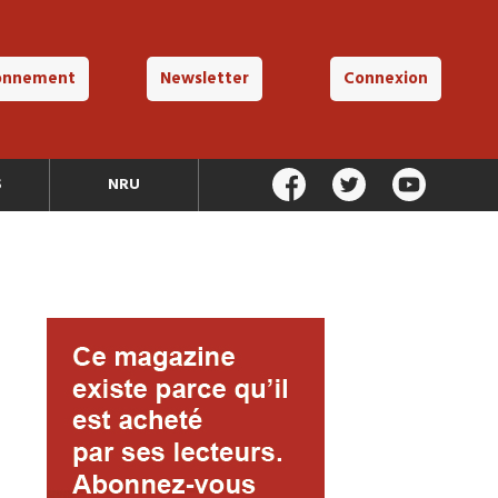
onnement
Newsletter
Connexion
S
NRU