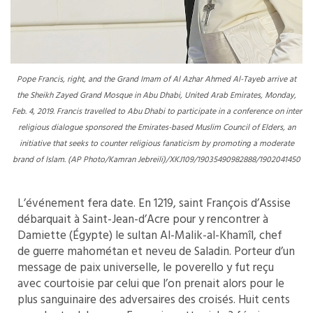
Pope Francis, right, and the Grand Imam of Al Azhar Ahmed Al-Tayeb arrive at
the Sheikh Zayed Grand Mosque in Abu Dhabi, United Arab Emirates, Monday,
Feb. 4, 2019. Francis travelled to Abu Dhabi to participate in a conference on inter
religious dialogue sponsored the Emirates-based Muslim Council of Elders, an
initiative that seeks to counter religious fanaticism by promoting a moderate
brand of Islam. (AP Photo/Kamran Jebreili)/XKJ109/19035490982888/1902041450
L’événement fera date. En 1219, saint François d’Assise
débarquait à Saint-Jean-d’Acre pour y rencontrer à
Damiette (Égypte) le sultan Al-Malik-al-Khamîl, chef
de guerre mahométan et neveu de Saladin. Porteur d’un
message de paix universelle, le poverello y fut reçu
avec courtoisie par celui que l’on prenait alors pour le
plus sanguinaire des adversaires des croisés. Huit cents