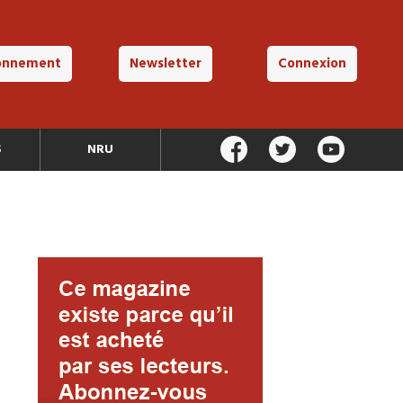
onnement
Newsletter
Connexion
S
NRU