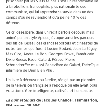
prisonnier par les Viets Minhs. C’est un responsable lié
à la rébellion, francophile, plus nationaliste que
communiste, qui lui apprendra sa survie dans un des
camps d’où ne reviendront qu’à peine 40 % des
détenus.
Ce cri désespéré, dans un récit parfois décousu mais
animé par un style épique, évoque aussi les parcours
des fils de Kessel, ces grands reporters et cinéastes de
notre temps que furent Lucien Bodard, Jean Lartéguy,
Max Clos, André Le Bon, Georges Kowal, l’américain
Dixie Reese, Raoul Cotard, Péraud, Pierre
Schœndœrffer et aussi Geneviève de Galard, l’héroïque
infirmière de Dien Biên Phu .
Un livre à découvrir ou à relire, rédigé par un pionnier
de la télévision française à l’époque où elle avait pour
vocation d’être intelligente, cultivée et humaniste.
La nuit attendra
de Jacques Chancel, Flammarion,
354 pages, 19,90€.