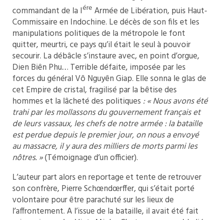
ére
commandant de la I
Armée de Libération, puis Haut-
Commissaire en Indochine. Le décès de son fils et les
manipulations politiques de la métropole le font
quitter, meurtri, ce pays qu’il était le seul à pouvoir
secourir. La débâcle s’instaure avec, en point d’orgue,
Dien Biên Phu… Terrible défaite, imposée par les
forces du général Vô Nguyên Giap. Elle sonna le glas de
cet Empire de cristal, fragilisé par la bêtise des
hommes et la lâcheté des politiques
: « Nous avons été
trahi par les mollassons du gouvernement français et
de leurs vassaux, les chefs de notre armée : la bataille
est perdue depuis le premier jour, on nous a envoyé
au massacre, il y aura des milliers de morts parmi les
nôtres. »
(Témoignage d’un officier).
L’auteur part alors en reportage et tente de retrouver
son confrère, Pierre Schœndœrffer, qui s’était porté
volontaire pour être parachuté sur les lieux de
l’affrontement. A l’issue de la bataille, il avait été fait