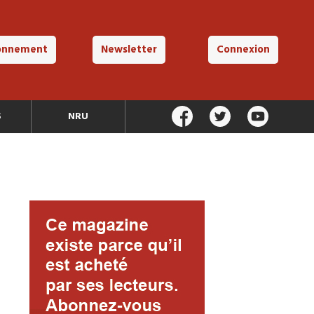
onnement
Newsletter
Connexion
S
NRU