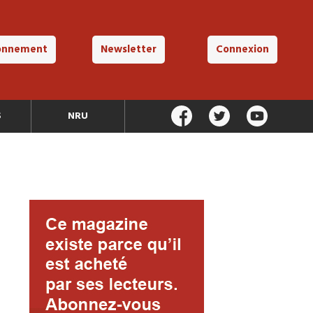
onnement
Newsletter
Connexion
S
NRU