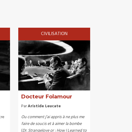
CIVILISATION
Docteur Folamour
Par
Aristide Leucate
tre
Ou comment j’ai appris à ne plus me
faire de soucis et à aimer la bombe
(
Dr. Strangelove or : How I Learned to