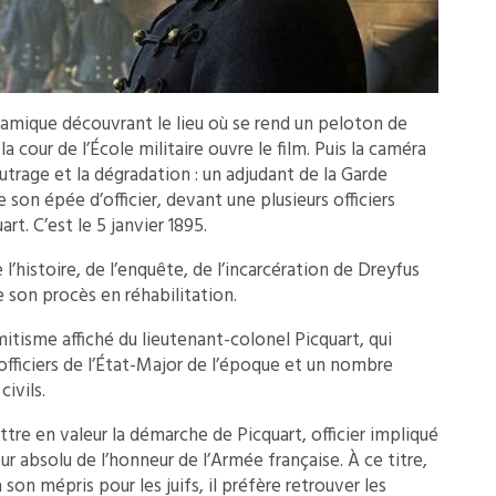
ramique découvrant le lieu où se rend un peloton de
a cour de l’École militaire ouvre le film. Puis la caméra
’outrage et la dégradation : un adjudant de la Garde
e son épée d’officier, devant une plusieurs officiers
rt. C’est le 5 janvier 1895.
 l’histoire, de l’enquête, de l’incarcération de Dreyfus
e son procès en réhabilitation.
itisme affiché du lieutenant-colonel Picquart, qui
officiers de l’État-Major de l’époque et un nombre
ivils.
tre en valeur la démarche de Picquart, officier impliqué
r absolu de l’honneur de l’Armée française. À ce titre,
 son mépris pour les juifs, il préfère retrouver les