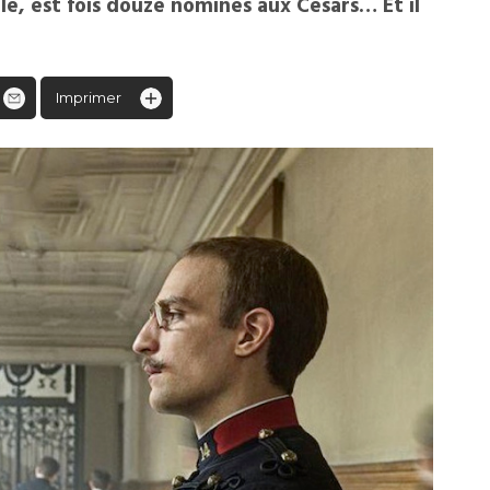
le, est fois douze nominés aux Césars… Et il
Imprimer