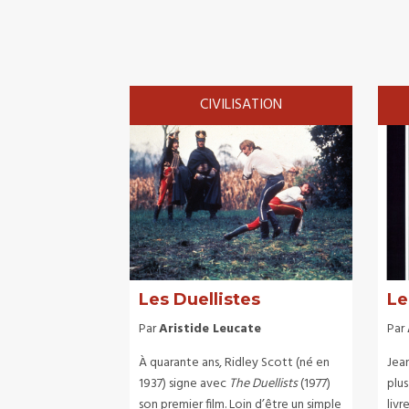
CIVILISATION
Les Duellistes
Le
Par
Aristide Leucate
Par
À quarante ans, Ridley Scott (né en
Jean
1937) signe avec
The Duellists
(1977)
plus
son premier film. Loin d’être un simple
livr