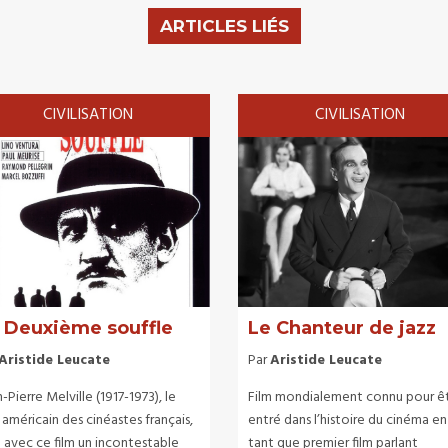
ARTICLES LIÉS
CIVILISATION
CIVILISATION
 Deuxième souffle
Le Chanteur de jazz
Aristide Leucate
Par
Aristide Leucate
-Pierre Melville (1917-1973), le
Film mondialement connu pour ê
 américain des cinéastes français,
entré dans l’histoire du cinéma en
e avec ce film un incontestable
tant que premier film parlant