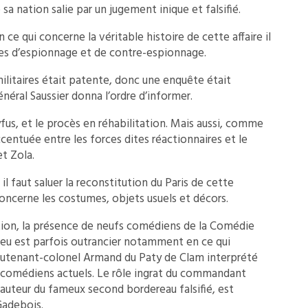
 sa nation salie par un jugement inique et falsifié.
n ce qui concerne la véritable histoire de cette affaire il
ices d’espionnage et de contre-espionnage.
militaires était patente, donc une enquête était
énéral Saussier donna l’ordre d’informer.
yfus, et le procès en réhabilitation. Mais aussi, comme
ccentuée entre les forces dites réactionnaires et le
et Zola.
il faut saluer la reconstitution du Paris de cette
oncerne les costumes, objets usuels et décors.
ation, la présence de neufs comédiens de la Comédie
 jeu est parfois outrancier notamment en ce qui
ieutenant-colonel Armand du Paty de Clam interprété
s comédiens actuels. Le rôle ingrat du commandant
 auteur du fameux second bordereau falsifié, est
Gadebois.