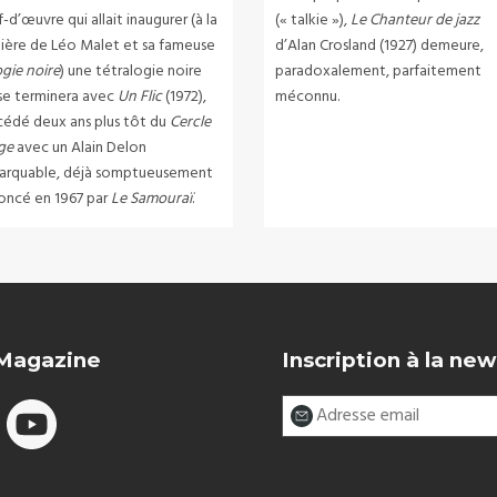
-d’œuvre qui allait inaugurer (à la
(« talkie »),
Le Chanteur de jazz
ière de Léo Malet et sa fameuse
d’Alan Crosland (1927) demeure,
ogie noire
) une tétralogie noire
paradoxalement, parfaitement
 se terminera avec
Un Flic
(1972),
méconnu.
cédé deux ans plus tôt du
Cercle
ge
avec un Alain Delon
arquable, déjà somptueusement
oncé en 1967 par
Le Samouraï
.
 Magazine
Inscription à la new