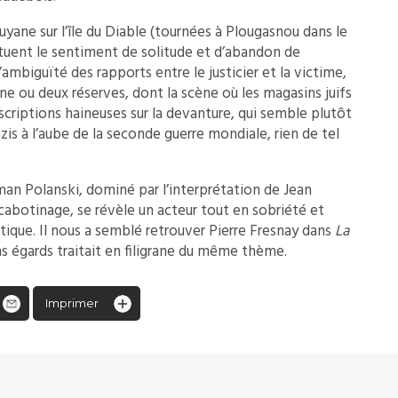
yane sur l’île du Diable (tournées à Plougasnou dans le
tuent le sentiment de solitude et d’abandon de
l’ambiguïté des rapports entre le justicier et la victime,
ne ou deux réserves, dont la scène où les magasins juifs
nscriptions haineuses sur la devanture, qui semble plutôt
azis à l’aube de la seconde guerre mondiale, rien de tel
man Polanski, dominé par l’interprétation de Jean
cabotinage, se révèle un acteur tout en sobriété et
tique. Il nous a semblé retrouver Pierre Fresnay dans
La
ns égards traitait en filigrane du même thème.
Imprimer