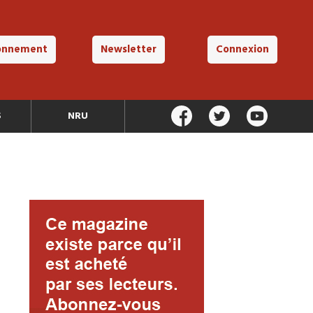
onnement
Newsletter
Connexion
S
NRU