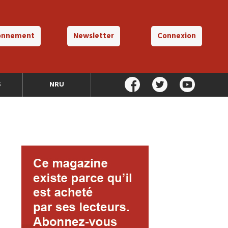
onnement
Newsletter
Connexion
S
NRU