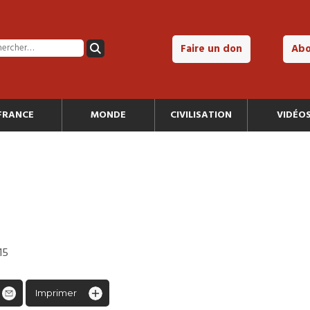
Faire un don
Ab
FRANCE
MONDE
CIVILISATION
VIDÉO
15
Imprimer