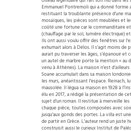
oiseau légendaire qui fait son nid dans les
Emmanuel Pontremoli qui a donné forme au r
restituant la troublante présence d’une ma
mosaïques, les pièces sont meublées et le
coûté une fortune car le commanditaire et
(chauffage par le sol, lumière électrique) e
Ils ont aussi voulu offrir des fenêtres sur 
exhumait alors à Délos. Il s’agit moins de 
aurait pu traverser les âges, s’épanouir et 
un autel de marbre porte la mention « au d
venu à Athènes). La maison n’est d’ailleur
Soane accumulait dans sa maison londonie
les murs, anéantissant l’espace. Reinach, l
mausolée. Il légua sa maison en 1928 à l’Ins
élu en 2017, a rédigé la présentation de ce
sujet d’un roman. Il restitue à merveille le
chaque pièce, toutes composées avec soin
jusqu’aux gonds des portes. La villa est u
de partir en Grèce. L’auteur rend un juste
construisit aussi le curieux Institut de Pa