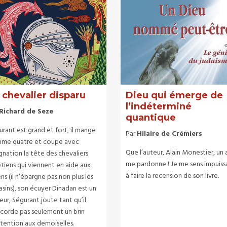
 chevalier disparu
Dieu qui émerge de
l’indéterminé
Richard de Seze
quantique
rant est grand et fort, il mange
Par
Hilaire de Crémiers
me quatre et coupe avec
Que l’auteur, Alain Monestier, un 
gnation la tête des chevaliers
me pardonne ! Je me sens impuiss
tiens qui viennent en aide aux
à faire la recension de son livre.
ns (il n’épargne pas non plus les
asins), son écuyer Dinadan est un
eur, Ségurant joute tant qu’il
ccorde pas seulement un brin
ttention aux demoiselles.