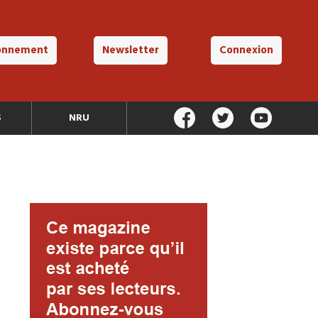
onnement
Newsletter
Connexion
S
NRU