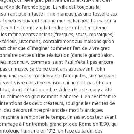
 vagues), un rêve grec planté à Beaulieu-sur-Mer. C’est
êve de l’archéologue. La villa est toujours là,
ison antique intacte : il ne manque pas une tesselle aux
s fenêtres ouvrent sur une mer inchangée. La maison a
 l’architecte ont voulu fondre le confort moderne
t les raffinements anciens (fresques, stucs, mosaïques).
l’extérieur, justement, contrairement aux maisons qu’on
pasticher que d’imaginer comment l’art de vivre grec
connaître cette ultime réalisation (dans le grand salon,
ieu inconnu », comme si saint Paul n’était pas encore
s pas un musée : à peine cent ans auparavant, John
nne une masse considérable d’antiquités, surchargeant
ui, veut vivre dans une maison qui ne doit pas être un
titut, dont il était membre. Adrien Goetz, qui y a été
tte chimère soigneusement élaborée. Il en avait fait le
s intentions des deux créateurs, souligne les mérites de
, des décors réinterprétant des motifs antiques
ne machine à remonter le temps, un sas évocateur avant
 hommage à Pontremoli, grand prix de Rome en 1890, qui
léontologie humaine en 1912, en face du Jardin des