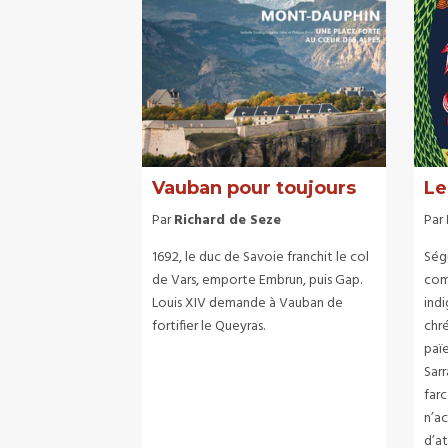
Vauban pour toujours
Le
Par
Richard de Seze
Par
1692, le duc de Savoie franchit le col
Ségu
de Vars, emporte Embrun, puis Gap.
com
Louis XIV demande à Vauban de
indi
fortifier le Queyras.
chré
païe
Sarr
farc
n’a
d’a