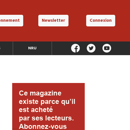
onnement
Newsletter
Connexion
S
NRU