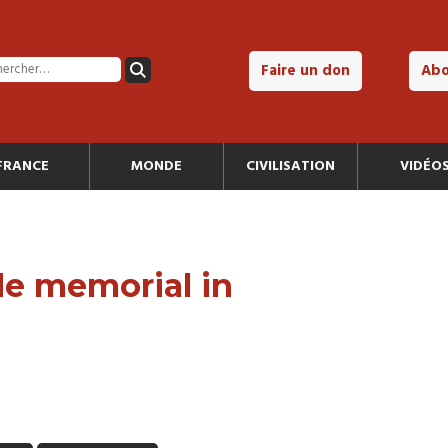
Faire un don
Ab
FRANCE
MONDE
CIVILISATION
VIDÉO
e memorial in