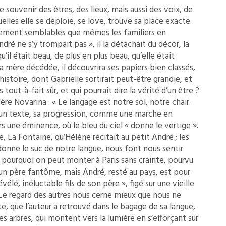
Se souvenir des êtres, des lieux, mais aussi des voix, de
lles elle se déploie, se love, trouve sa place exacte.
llement semblables que mêmes les familiers en
ré ne s’y trompait pas », il la détachait du décor, la
qu’il était beau, de plus en plus beau, qu’elle était
a mère décédée, il découvrira ses papiers bien classés,
’histoire, dont Gabrielle sortirait peut-être grandie, et
 tout-à-fait sûr, et qui pourrait dire la vérité d’un être ?
re Novarina : « Le langage est notre sol, notre chair.
’un texte, sa progression, comme une marche en
s une éminence, où le bleu du ciel « donne le vertige ».
 La Fontaine, qu’Hélène récitait au petit André ; les
donne le suc de notre langue, nous font nous sentir
à pourquoi on peut monter à Paris sans crainte, pourvu
 un père fantôme, mais André, resté au pays, est pour
évélé, inéluctable fils de son père », figé sur une vieille
 Le regard des autres nous cerne mieux que nous ne
e, que l’auteur a retrouvé dans le bagage de sa langue,
s arbres, qui montent vers la lumière en s’efforçant sur