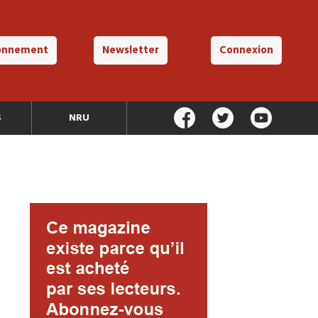
onnement
Newsletter
Connexion
S
NRU