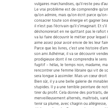
vulgaires marchandises, qu’il reste peu d’au
Le vrai problème est de comprendre qu’on 
qu’on admire, mais qu’on écrit parce qu’on en
consacrer toute son énergie et gagner bea
il n’est pas l’écrivain qu’il s’imaginait. Et 
déshonorerait en ne quittant pas le rafiot no
va lui faire découvrir le métier pour lequel il
aime assez pour avoir envie de les leur fair
Parce que les livres, c’est une histoire d’a
son ami Adhémar, il va se découvrir vendeu
prodigieuse dont il ne comprendra le sens
fugitif – hélas, le temps non, madame, mai
rencontrer une femme libraire qui vit de so
sera longue à assimiler. Mais un cœur droit 
Bien sûr, il y a une belle galerie de minab
stupides. Il y a une terrible peinture de not
tirer du profit. Cela donne des portraits, 
merveilleusement alternés, maîtrisés, variés
tenir sa plume, avec chagrin ou allégresse, 