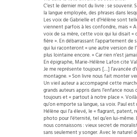
C’est le dernier mot du livre : se souvenir. 
la langue employée, des phrases dans lesque
Les voix de Gabrielle et d’Hélène sont te
viennent parfois à les confondre, mais « And
voix de sa mère, cette voix qui lui disait « 
fière ». En débarrassant l’appartement de s
qui lui raconteront « une autre version de l
plus lointaine encore. » Car rien n’est jamais
En épigraphe, Marie-Hélène Lafon cite Valè
Je me représente toujours […] l’avancée d
montagne. » Son livre nous fait monter ver
Un vieil auteur a accompagné cette marche,
grands auteurs appris dans l’enfance nous 
toujours et « partout à notre place ». Voil
qu’on emporte sa langue, sa voix. Paul est
Hélène qui l’a élevé, le « flagrant, patent, r
photo pour l’éternité, tel qu’en lui-même.
nous connaissons : vieux secret de moralist
sans seulement y songer. Avec le naturel de