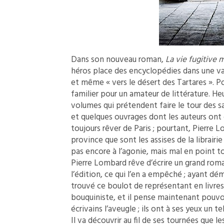
Dans son nouveau roman,
La vie fugitive 
héros place des encyclopédies dans une vas
et même « vers le désert des Tartares ». Po
familier pour un amateur de littérature. He
volumes qui prétendent faire le tour des sav
et quelques ouvrages dont les auteurs ont d
toujours rêver de Paris ; pourtant, Pierre
province que sont les assises de la librairi
pas encore à l’agonie, mais mal en point 
Pierre Lombard rêve d’écrire un grand roman
l’édition, ce qui l’en a empêché ; ayant dé
trouvé ce boulot de représentant en livres
bouquiniste, et il pense maintenant pouvoir 
écrivains l’aveugle ; ils ont à ses yeux un te
Il va découvrir au fil de ses tournées que