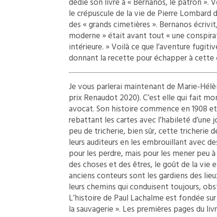
dédie son livre à « Bernanos, le patron ». V
le crépuscule de la vie de Pierre Lombard d
des « grands cimetières ». Bernanos écrivi
moderne » était avant tout « une conspira
intérieure. » Voilà ce que l’aventure fugi
donnant la recette pour échapper à cette 
Je vous parlerai maintenant de Marie-Hél
prix Renaudot 2020). C’est elle qui fait mo
avocat. Son histoire commence en 1908 et f
rebattant les cartes avec l’habileté d’une 
peu de tricherie, bien sûr, cette tricherie
leurs auditeurs en les embrouillant avec des
pour les perdre, mais pour les mener peu à 
des choses et des êtres, le goût de la vie 
anciens conteurs sont les gardiens des lie
leurs chemins qui conduisent toujours, obs
L’histoire de Paul Lachalme est fondée sur 
la sauvagerie ». Les premières pages du livr