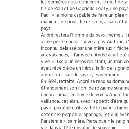
les dernières nous donneront le récit détail
fils de Paul et de Gabrielle Léoty, une pays
Paul, « le moins capable de faire un père »,
manières de pouliche rétive », a, sans état 
pays.
André restera l’homme du pays, même s’il ira
à une porte qui ne s’ouvrira pas. Au fond, c’é
inconnu, délaissé par une mère aux « fâche
aux vacances, « l’arrivée d’André avait ét
vive. » Il sera un héros résistant, un mari 
avait rêvé d’être un héros, la fin de la grand
ambition – sans le savoir, évidemment.
En 1984, retraité, André se rend au domaine
étrangement son nom de royaume suranné. » C
encore jamais eu envie de voir. « André fai
vaillance, cet élan, avec l’appétit d’être 
pas », protégé qu’il avait été par « la bienv
détenir le perpétuel apanage, [et qui] avai
Parisienne », sa mère. Parce que « le sang n
vie dans la tête envahie de souvenirs.