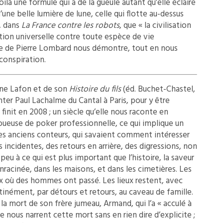
oilà une formule qui a de la gueule autant qu’elle éclaire
’une belle lumière de lune, celle qui flotte au-dessus
t, dans
La France contre les robots
, que « la civilisation
tion universelle contre toute espèce de vie
tive de Pierre Lombard nous démontre, tout en nous
conspiration.
ène Lafon et de son
Histoire du fils
(éd. Buchet-Chastel,
nter Paul Lachalme du Cantal à Paris, pour y être
init en 2008 ; un siècle qu’elle nous raconte en
joueuse de poker professionnelle, ce qui implique un
 des anciens conteurs, qui savaient comment intéresser
 incidentes, des retours en arrière, des digressions, non
peu à ce qui est plus important que l’histoire, la saveur
enracinée, dans les maisons, et dans les cimetières. Les
ux où des hommes ont passé. Les lieux restent, avec
tinément, par détours et retours, au caveau de famille.
la mort de son frère jumeau, Armand, qui l’a « acculé à
e nous narrent cette mort sans en rien dire d’explicite ;