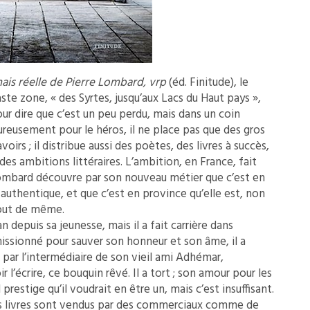
mais réelle de Pierre Lombard, vrp
(éd. Finitude), le
te zone, « des Syrtes, jusqu’aux Lacs du Haut pays »,
ur dire que c’est un peu perdu, mais dans un coin
ureusement pour le héros, il ne place pas que des gros
oirs ; il distribue aussi des poètes, des livres à succès,
es ambitions littéraires. L’ambition, en France, fait
 Lombard découvre par son nouveau métier que c’est en
e authentique, et que c’est en province qu’elle est, non
tout de même.
 depuis sa jeunesse, mais il a fait carrière dans
missionné pour sauver son honneur et son âme, il a
 par l’intermédiaire de son vieil ami Adhémar,
l’écrire, ce bouquin rêvé. Il a tort ; son amour pour les
l prestige qu’il voudrait en être un, mais c’est insuffisant.
 les livres sont vendus par des commerciaux comme de