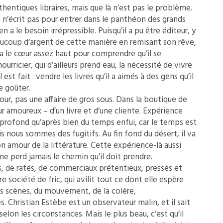
thentiques libraires, mais que là n’est pas le problème.
n’écrit pas pour entrer dans le panthéon des grands
 a le besoin irrépressible. Puisqu’il a pu être éditeur, y
ucoup d’argent de cette manière en remisant son rêve,
s’il a le cœur assez haut pour comprendre qu’il se
urricier, qui d’ailleurs prend eau, la nécessité de vivre
 est fait : vendre les livres qu’il a aimés à des gens qu’il
e goûter.
mour, pas une affaire de gros sous. Dans la boutique de
r amoureux – d’un livre et d’une cliente. Expérience
 profond qu’après bien du temps enfui, car le temps est
s nous sommes des fugitifs. Au fin fond du désert, il va
n amour de la littérature. Cette expérience-là aussi
ne perd jamais le chemin qu’il doit prendre.
les, de ratés, de commerciaux prétentieux, pressés et
re société de fric, qui avilit tout ce dont elle espère
des scènes, du mouvement, de la colère,
. Christian Estèbe est un observateur malin, et il sait
selon les circonstances. Mais le plus beau, c’est qu’il