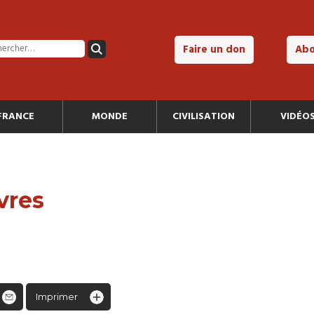
Faire un don
Ab
FRANCE
MONDE
CIVILISATION
VIDÉO
vres
Imprimer