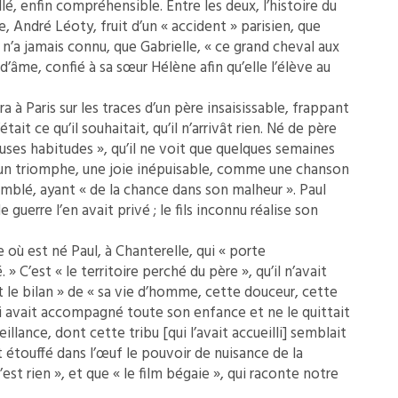
lé, enfin compréhensible. Entre les deux, l’histoire du
e, André Léoty, fruit d’un « accident » parisien, que
 n’a jamais connu, que Gabrielle, « ce grand cheval aux
d’âme, confié à sa sœur Hélène afin qu’elle l’élève au
 à Paris sur les traces d’un père insaisissable, frappant
tait ce qu’il souhaitait, qu’il n’arrivât rien. Né de père
uses habitudes », qu’il ne voit que quelques semaines
é un triomphe, une joie inépuisable, comme une chanson
comblé, ayant « de la chance dans son malheur ». Paul
e guerre l’en avait privé ; le fils inconnu réalise son
 où est né Paul, à Chanterelle, qui « porte
’est « le territoire perché du père », qu’il n’avait
t le bilan » de « sa vie d’homme, cette douceur, cette
qui avait accompagné toute son enfance et ne le quittait
eillance, dont cette tribu [qui l’avait accueilli] semblait
t étouffé dans l’œuf le pouvoir de nuisance de la
’est rien », et que « le film bégaie », qui raconte notre