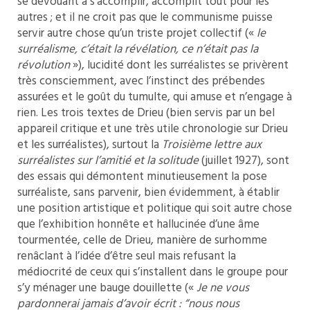
se dévouant à s’accomplir, accomplit tout pour les
autres ; et il ne croit pas que le communisme puisse
servir autre chose qu’un triste projet collectif («
le
surréalisme, c’était la révélation, ce n’était pas la
révolution
»), lucidité dont les surréalistes se privèrent
très consciemment, avec l’instinct des prébendes
assurées et le goût du tumulte, qui amuse et n’engage à
rien. Les trois textes de Drieu (bien servis par un bel
appareil critique et une très utile chronologie sur Drieu
et les surréalistes), surtout la
Troisième lettre aux
surréalistes sur l’amitié et la solitude
(juillet 1927), sont
des essais qui démontent minutieusement la pose
surréaliste, sans parvenir, bien évidemment, à établir
une position artistique et politique qui soit autre chose
que l’exhibition honnête et hallucinée d’une âme
tourmentée, celle de Drieu, manière de surhomme
renâclant à l’idée d’être seul mais refusant la
médiocrité de ceux qui s’installent dans le groupe pour
s’y ménager une bauge douillette («
Je ne vous
pardonnerai jamais d’avoir écrit : “nous nous