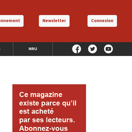
onnement
Newsletter
Connexion
S
NRU