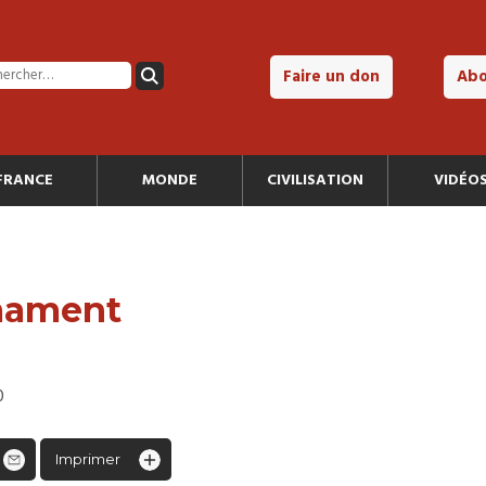
Faire un don
Ab
FRANCE
MONDE
CIVILISATION
VIDÉO
rmament
0
Imprimer