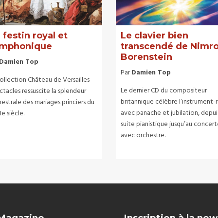
 festin royal et
Le clavier bien
mphonique
transcendé de Nimr
Borenstein
Damien Top
Par
Damien Top
ollection Château de Versailles
Le dernier CD du compositeur
tacles ressuscite la splendeur
britannique célèbre l’instrument-r
estrale des mariages princiers du
avec panache et jubilation, depuis
Ie siècle.
suite pianistique jusqu’au concer
avec orchestre.
 Magazine
Inscription à la new