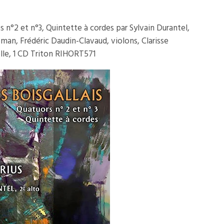
es n°2 et n°3, Quintette à cordes par Sylvain Durantel,
keman, Frédéric Daudin-Clavaud, violons, Clarisse
elle, 1 CD Triton RIHORT571