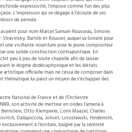
rofonde expressivité, l’impose comme l’un des plus
çaise. L’impression qui se dégage à l’écoute de ses
ohésion de pensée.
rs avaient pour nom Marcel Samuel-Rousseau, Simone
r. Stravinsky, Bartók et Roussel, auquel sa Sonate pour
 une vivifiante nourriture pour le jeune compositeur
par une solide construction contrapuntique. En
anchit peu à peu de toute chapelle afin de laisser
fusant le dogme dodécaphonique et les diktats
ie artistique officielle mais ne cessa de composer dans
nt thématique lui parut un moyen de s’échapper des
estre National de France et de l’Orchestre
1989, son activité de metteur en ondes l’amena à
Bernstein, Otto Klemperer, Lorin Maazel, Charles
itch, Dallapiccola, Jolivet, Lutosławski, Hindemith,
exclusivement à l’écriture, baigné par la sérénité
catalogue comprend une cinquantaine de partitions