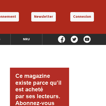
onnement
Newsletter
Connexion
S
NRU