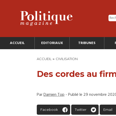
ACCUEIL
EDITORIAUX
TRIBUNES
»
ACCUEIL
CIVILISATION
Des cordes au fi
Par
Damien Top
- Publié le 29 novembre 202
Facebook
Twitter
Email