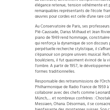
élégance retenue, tension véhémente et p
remarquables représentants de l’école fran
œuvres pour cordes est celle d’une rare c
Au Conservatoire de Paris, ses professeu
Plé-Caussade, Darius Milhaud et Jean Rivie
piano de 1949 rend hommage, constituèrent
qui renforça la dynamique de son discours 
perpétuelle recherche stylistique, il s’affr
s’épanouir son propre univers musical. Re
bouléziens, il fut quasiment évincé de la v
l’ombre. A partir de 1957, le développeme
formes traditionnelles.
Responsable des retransmissions de l’Orch
Philharmonique de Radio France de 1959 à 
collaborer avec des chefs comme Leonard 
Münch,… et nombreux confrères : Chostakov
Messiaen, Ohana. Désormais, il se consacre 
bienfaisante des montagnes suisses. Son 