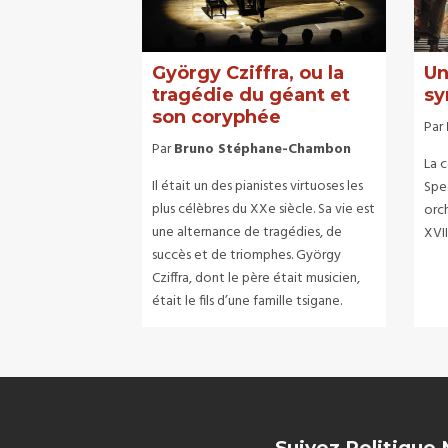
György Cziffra, ou la
Un
tragédie du géant et
sy
son coryphée
Par
Par
Bruno Stéphane-Chambon
La c
Il était un des pianistes virtuoses les
Spec
plus célèbres du XXe siècle. Sa vie est
orch
une alternance de tragédies, de
XVII
succès et de triomphes. György
Cziffra, dont le père était musicien,
était le fils d’une famille tsigane.
Suivez Politique