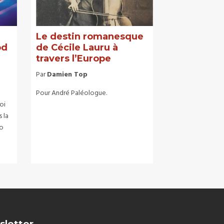
Le destin romanesque
od
de Cécile Lauru à
travers l’Europe
Par
Damien Top
Pour André Paléologue.
oi
 la
to
sletter