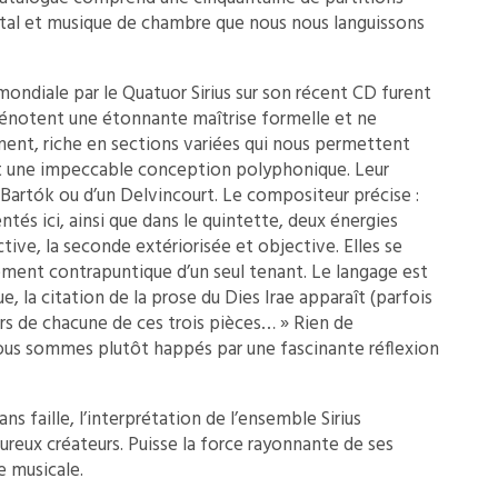
tal et musique de chambre que nous nous languissons
mondiale par le Quatuor Sirius sur son récent CD furent
 dénotent une étonnante maîtrise formelle et ne
nt, riche en sections variées qui nous permettent
 et une impeccable conception polyphonique. Leur
 Bartók ou d’un Delvincourt. Le compositeur précise :
ntés ici, ainsi que dans le quintette, deux énergies
ctive, la seconde extériorisée et objective. Elles se
ment contrapuntique d’un seul tenant. Le langage est
ue, la citation de la prose du Dies Irae apparaît (parfois
urs de chacune de ces trois pièces… » Rien de
ous sommes plutôt happés par une fascinante réflexion
ans faille, l’interprétation de l’ensemble Sirius
ureux créateurs. Puisse la force rayonnante de ses
e musicale.