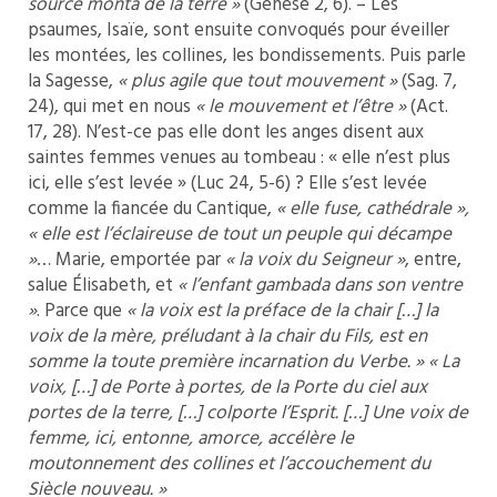
source monta de la terre »
(Genèse 2, 6). – Les
psaumes, Isaïe, sont ensuite convoqués pour éveiller
les montées, les collines, les bondissements. Puis parle
la Sagesse,
« plus agile que tout mouvement »
(Sag. 7,
24), qui met en nous
« le mouvement et l’être »
(Act.
17, 28). N’est-ce pas elle dont les anges disent aux
saintes femmes venues au tombeau : « elle n’est plus
ici, elle s’est levée » (Luc 24, 5-6) ? Elle s’est levée
comme la fiancée du Cantique,
« elle fuse, cathédrale »,
« elle est l’éclaireuse de tout un peuple qui décampe
»
… Marie, emportée par
« la voix du Seigneur »
, entre,
salue Élisabeth, et
« l’enfant gambada dans son ventre
»
. Parce que
« la voix est la préface de la chair […] la
voix de la mère, préludant à la chair du Fils, est en
somme la toute première incarnation du Verbe. » « La
voix, […] de Porte à portes, de la Porte du ciel aux
portes de la terre, […] colporte l’Esprit. […] Une voix de
femme, ici, entonne, amorce, accélère le
moutonnement des collines et l’accouchement du
Siècle nouveau. »