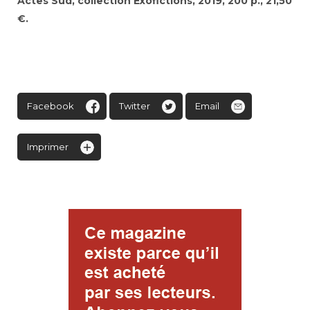
Actes Sud, collection Exofictions, 2019, 200 p., 21,50
€.
Facebook
Twitter
Email
Imprimer