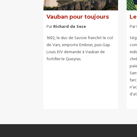
Vauban pour toujours
Le
Par
Richard de Seze
Par
1692, le duc de Savoie franchit le col
Ségu
de Vars, emporte Embrun, puis Gap.
com
Louis XIV demande à Vauban de
indi
fortifier le Queyras.
chré
païe
Sarr
farc
n’a
d’a