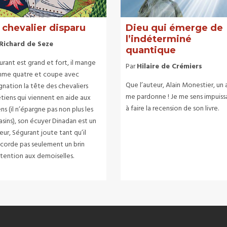
 chevalier disparu
Dieu qui émerge de
l’indéterminé
Richard de Seze
quantique
rant est grand et fort, il mange
Par
Hilaire de Crémiers
me quatre et coupe avec
Que l’auteur, Alain Monestier, un 
gnation la tête des chevaliers
me pardonne ! Je me sens impuiss
tiens qui viennent en aide aux
à faire la recension de son livre.
ns (il n’épargne pas non plus les
asins), son écuyer Dinadan est un
eur, Ségurant joute tant qu’il
ccorde pas seulement un brin
ttention aux demoiselles.