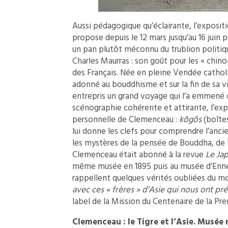
Aussi pédagogique qu’éclairante, l’exposit
propose depuis le 12 mars jusqu’au 16 juin pr
un pan plutôt méconnu du trublion politiq
Charles Maurras : son goût pour les « chinois
des Français. Née en pleine Vendée catholi
adonné au bouddhisme et sur la fin de sa vie
entrepris un grand voyage qui l’a emmené 
scénographie cohérente et attirante, l’expo
personnelle de Clemenceau :
kôgôs
(boîtes
lui donne les clefs pour comprendre l’anci
les mystères de la pensée de Bouddha, de l
Clemenceau était abonné à la revue
Le Jap
même musée en 1895 puis au musée d’Ennery
rappellent quelques vérités oubliées du m
avec ces « frères » d’Asie qui nous ont pré
label de la Mission du Centenaire de la Pr
Clemenceau : le Tigre et l’Asie. Musée