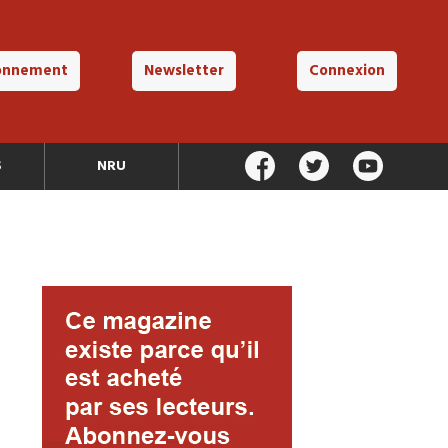
onnement
Newsletter
Connexion
S
NRU