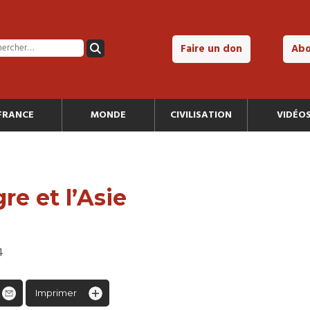
Faire un don
Ab
FRANCE
MONDE
CIVILISATION
VIDÉO
re et l’Asie
4
Imprimer