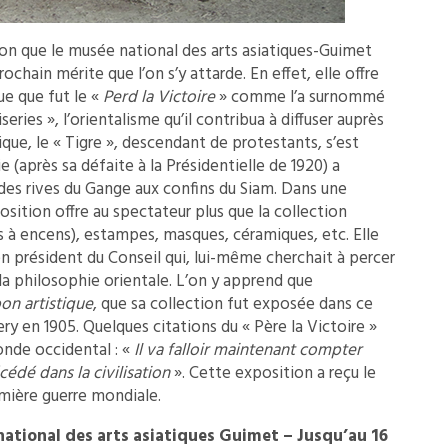
ion que le musée national des arts asiatiques-Guimet
ochain mérite que l’on s’y attarde. En effet, elle offre
ue que fut le «
Perd la Victoire
» comme l’a surnommé
eries », l’orientalisme qu’il contribua à diffuser auprès
que, le « Tigre », descendant de protestants, s’est
 (après sa défaite à la Présidentielle de 1920) a
des rives du Gange aux confins du Siam. Dans une
sition offre au spectateur plus que la collection
 à encens), estampes, masques, céramiques, etc. Elle
en président du Conseil qui, lui-même cherchait à percer
a philosophie orientale. L’on y apprend que
on artistique
, que sa collection fut exposée dans ce
 en 1905. Quelques citations du « Père la Victoire »
onde occidental : «
Il va falloir maintenant compter
cédé dans la civilisation
». Cette exposition a reçu le
emière guerre mondiale.
 national des arts asiatiques Guimet – Jusqu’au 16