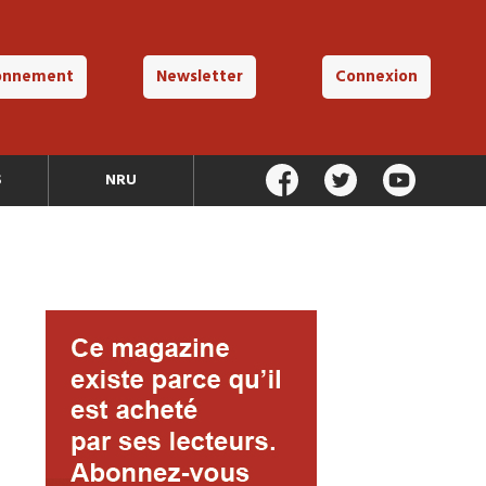
onnement
Newsletter
Connexion
S
NRU