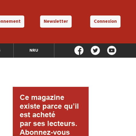
onnement
Newsletter
Connexion
S
NRU