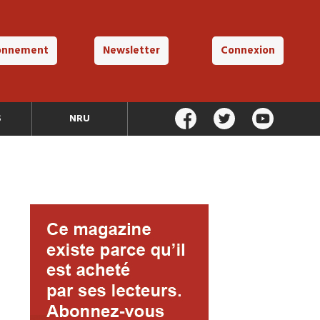
onnement
Newsletter
Connexion
S
NRU