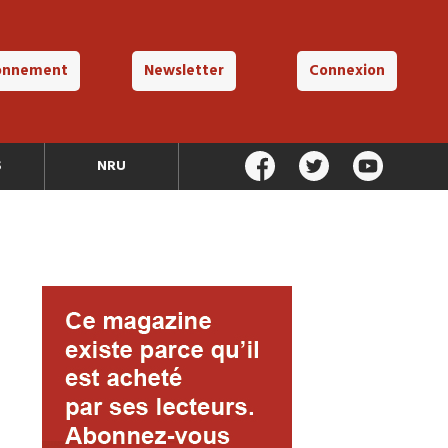
onnement
Newsletter
Connexion
S
NRU