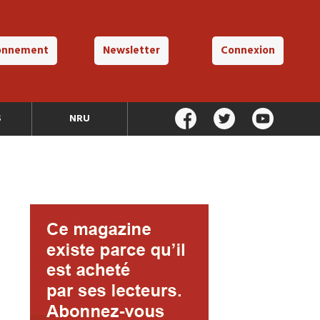
onnement
Newsletter
Connexion
S
NRU